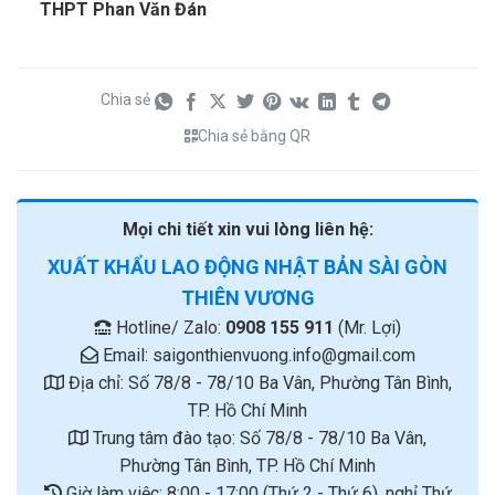
THPT Phan Văn Đán
Chia sẻ
Chia sẻ bằng QR
Mọi chi tiết xin vui lòng liên hệ:
XUẤT KHẨU LAO ĐỘNG NHẬT BẢN SÀI GÒN
THIÊN VƯƠNG
Hotline/ Zalo:
0908 155 911
(Mr. Lợi)
Email:
saigonthienvuong.info@gmail.com
Địa chỉ: Số 78/8 - 78/10 Ba Vân, Phường Tân Bình,
TP. Hồ Chí Minh
Trung tâm đào tạo: Số 78/8 - 78/10 Ba Vân,
Phường Tân Bình, TP. Hồ Chí Minh
Giờ làm việc: 8:00 - 17:00 (Thứ 2 - Thứ 6), nghỉ Thứ