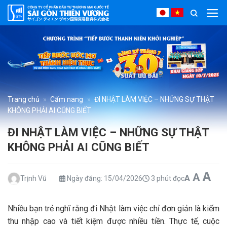
Bỏ
qua
nội
dung
Trang chủ
»
Cẩm nang
»
ĐI NHẬT LÀM VIỆC – NHỮNG SỰ THẬT
KHÔNG PHẢI AI CŨNG BIẾT
ĐI NHẬT LÀM VIỆC – NHỮNG SỰ THẬT
KHÔNG PHẢI AI CŨNG BIẾT
In
A
Reset
Decrease 
A
A
Trịnh Vũ
Ngày đăng:
15/04/2026
3 phút đọc
Nhiều bạn trẻ nghĩ rằng đi Nhật làm việc chỉ đơn giản là kiếm
thu nhập cao và tiết kiệm được nhiều tiền. Thực tế, cuộc