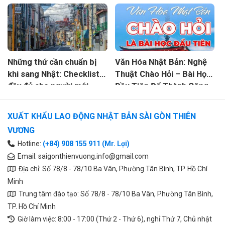
THỰC TẾ
Những thứ cần chuẩn bị
Văn Hóa Nhật Bản: Nghệ
khi sang Nhật: Checklist
Thuật Chào Hỏi – Bài Học
đầy đủ cho người mới
Đầu Tiên Để Thành Công
2026
XUẤT KHẨU LAO ĐỘNG NHẬT BẢN SÀI GÒN THIÊN
VƯƠNG
Hotline:
(+84) 908 155 911 (Mr. Lợi)
Email:
saigonthienvuong.info@gmail.com
Địa chỉ: Số 78/8 - 78/10 Ba Vân, Phường Tân Bình, TP. Hồ Chí
Minh
Trung tâm đào tạo: Số 78/8 - 78/10 Ba Vân, Phường Tân Bình,
TP. Hồ Chí Minh
Giờ làm việc: 8:00 - 17:00 (Thứ 2 - Thứ 6), nghỉ Thứ 7, Chủ nhật