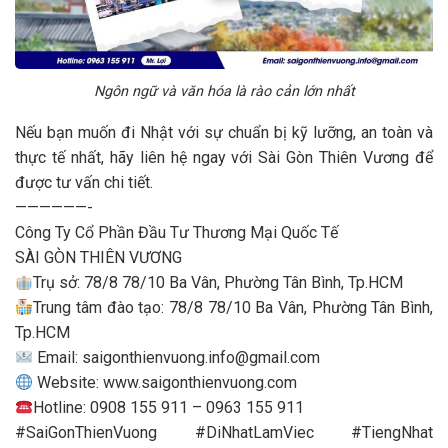
Ngôn ngữ và văn hóa là rào cản lớn nhất
Nếu bạn muốn đi Nhật với sự chuẩn bị kỹ lưỡng, an toàn và
thực tế nhất, hãy liên hệ ngay với Sài Gòn Thiên Vương để
được tư vấn chi tiết.
——————-
Công Ty Cổ Phần Đầu Tư Thương Mại Quốc Tế
SÀI GÒN THIÊN VƯƠNG
Trụ sở: 78/8 78/10 Ba Vân, Phường Tân Bình, Tp.HCM
Trung tâm đào tạo: 78/8 78/10 Ba Vân, Phường Tân Bình,
Tp.HCM
Email:
saigonthienvuong.info@gmail.com
Website: www.saigonthienvuong.com
Hotline: 0908 155 911 – 0963 155 911
#SaiGonThienVuong #DiNhatLamViec #TiengNhat