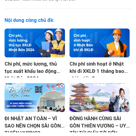
Nội dung cùng chủ đề:
Chi phí, mức lương, thủ
Chi phí sinh hoạt ở Nhật
tục xuất khẩu lao động
khi đi XKLĐ 1 tháng bao
Nhật Bản 2024
nhiêu tiền?
ĐI NHẬT AN TOÀN – VÌ
ĐỒNG HÀNH CÙNG SÀI
SAO NÊN CHỌN SÀI GÒN
GÒN THIÊN VƯƠNG – UY
THIÊN VƯƠNG?
TÍN TỪ GIẤY TỜ ĐẾN