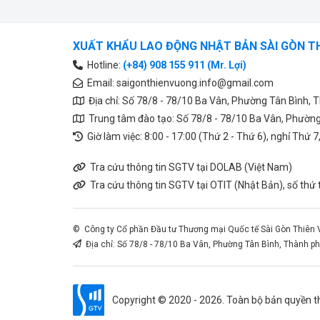
XUẤT KHẨU LAO ĐỘNG NHẬT BẢN SÀI GÒN T
Hotline:
(+84) 908 155 911 (Mr. Lợi)
Email:
saigonthienvuong.info@gmail.com
Địa chỉ: Số 78/8 - 78/10 Ba Vân, Phường Tân Bình, T
Trung tâm đào tạo: Số 78/8 - 78/10 Ba Vân, Phường 
Giờ làm việc: 8:00 - 17:00 (Thứ 2 - Thứ 6), nghỉ Thứ 7
Tra cứu thông tin SGTV tại DOLAB (Việt Nam)
Tra cứu thông tin SGTV tại OTIT (Nhật Bản), số th
© Công ty Cổ phần Đầu tư Thương mại Quốc tế Sài Gòn Thiên 
Địa chỉ: Số 78/8 - 78/10 Ba Vân, Phường Tân Bình, Thành ph
Copyright © 2020 - 2026. Toàn bộ bản quyền 