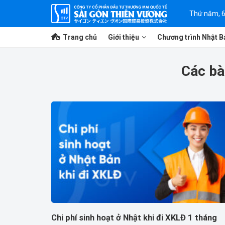
Bỏ
Thứ năm, 
qua
nội
Trang chủ
Giới thiệu
Chương trình Nhật B
dung
Các bài
Chi phí sinh hoạt ở Nhật khi đi XKLĐ 1 tháng