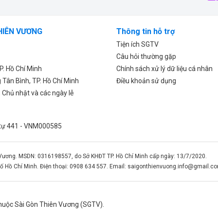
HIÊN VƯƠNG
Thông tin hỗ trợ
Tiện ích SGTV
Câu hỏi thường gặp
P. Hồ Chí Minh
Chính sách xử lý dữ liệu cá nhân
Tân Bình, TP. Hồ Chí Minh
Điều khoản sử dụng
, Chủ nhật và các ngày lễ
ứ tự 441 - VNM000585
Vương. MSDN: 0316198557, do Sở KHĐT TP. Hồ Chí Minh cấp ngày: 13/7/2020.
ố Hồ Chí Minh. Điện thoại: 0908 634 557. Email:
saigonthienvuong.info@gmail.c
thuộc Sài Gòn Thiên Vương (SGTV).