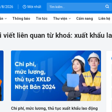
Mới nhất
6/8/2026
ản
Thông báo
Tin tức
Thư viện
Cẩm nang
Liên hệ
 viết liên quan từ khoá:
xuất khẩu l
Chi phí, mức lương, thủ tục xuất khẩu lao động