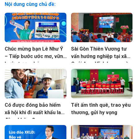
Nội dung cùng chủ đề:
Chúc mừng bạn Lê Như Ý
Sài Gòn Thiên Vương tư
– Tiếp bước ước mơ, vững
vấn hướng nghiệp tại xã
bước tương lai
Quới An – Vĩnh Long ngày
07/05/2026
Có được đóng bảo hiểm
Tết ấm tình quê, trao yêu
xã hội khi đi xuất khẩu lao
thương, gửi hy vọng
động không?