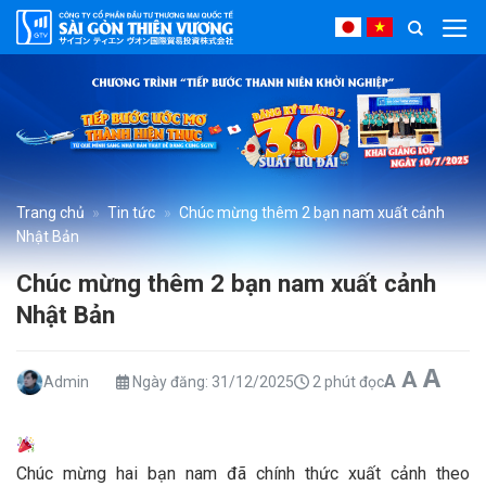
Bỏ
qua
nội
dung
Trang chủ
»
Tin tức
»
Chúc mừng thêm 2 bạn nam xuất cảnh
Nhật Bản
Chúc mừng thêm 2 bạn nam xuất cảnh
Nhật Bản
Inc
A
Reset 
Decrease f
A
A
Admin
Ngày đăng:
31/12/2025
2 phút đọc
Chúc mừng hai bạn nam đã chính thức xuất cảnh theo