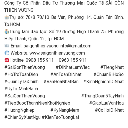
Công Ty Cổ Phần Đầu Tư Thương Mại Quốc Tế SÀI GÒN
THIÊN VƯƠNG
Trụ sở: 78/8 78/10 Ba Vân, Phường 14, Quận Tân Bình,
Tp.HCM
Trung tâm đào tạo: Số 19 đường Hiệp Thành 25, Phường
Hiệp Thành, Quận 12, Tp. HCM
Email:
saigonthienvuong.info@gmail.com
Website: www.saigonthienvuong.com
Hotline: 0908 155 911 – 0963 155 911
#SaiGonThienVuong #DiNhatLamViec #TiengNhat
#HoTroToanDien #AnToanDiNhat #ChuanBiHoSo
#QuanLyTaiChinh #VanHoaNhatBan #KinhNghiemDiNhat
#UyTinMinhBach
#SaiGonThienVuong #TrungDoan5TayNinh
#TiepBuocThanhNienKhoiNghiep #GiaoLuuVanHoa
#HuongNghiep #KyNangMem #CoHoiDiNhat
#ChienSyXuatNgu #KienTaoTuongLai